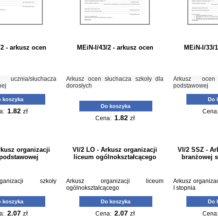
/2 - arkusz ocen
MEiN-I/43/2 - arkusz ocen
MEiN-I/33/1
 ucznia/słuchacza
Arkusz ocen słuchacza szkoły dla
Arkusz ocen
nej
dorosłych
podstawowej
 koszyka
Do 
Do koszyka
1.82
zł
a:
Cena
1.82
zł
Cena:
rkusz organizacji
VI/2 LO - Arkusz organizacji
VI/2 SSZ - Ar
 podstawowej
liceum ogólnokształcącego
branżowej s
anizacji szkoły
Arkusz organizacji liceum
Arkusz organizac
ogólnokształcącego
I stopnia
 koszyka
Do koszyka
Do 
2.07
2.07
zł
zł
a:
Cena:
Cena