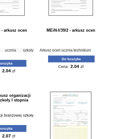
 - arkusz ocen
MEiN-I/39/2 - arkusz ocen
 ucznia szkoły
Arkusz ocen ucznia technikum
Do koszyka
koszyka
2.04
zł
Cena:
2.04
zł
:
kusz organizacji
zkoły I stopnia
ji branżowej szkoły
koszyka
2.07
zł
: