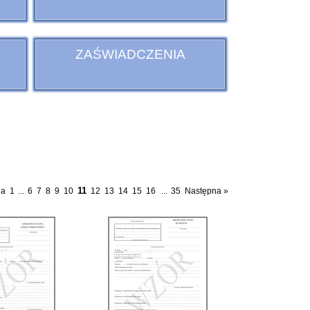
ZAŚWIADCZENIA
11
ia
1
...
6
7
8
9
10
12
13
14
15
16
...
35
Następna »