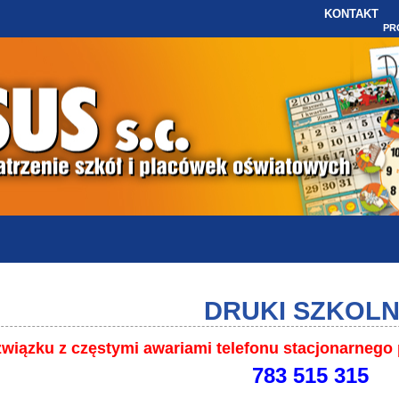
KONTAKT
PR
DRUKI SZKOL
wiązku z częstymi awariami telefonu stacjonarneg
783 515 315