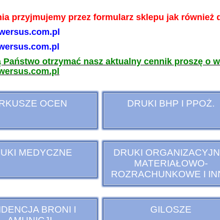
a przyjmujemy przez formularz sklepu jak również 
ersus.com.pl
ersus.com.pl
ą Państwo otrzymać nasz aktualny cennik proszę o 
ersus.com.pl
RKUSZE OCEN
DRUKI BHP I PPOŻ.
UKI MEDYCZNE
DRUKI ORGANIZACYJN
MATERIAŁOWO-
ROZRACHUNKOWE I IN
DENCJA BRONI I
GILOSZE