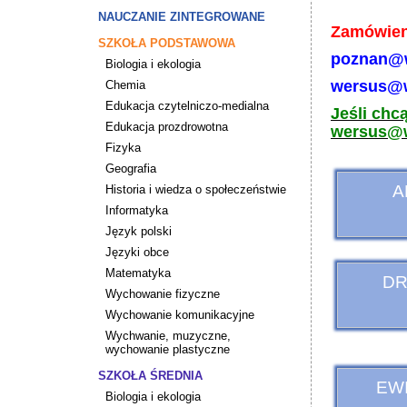
NAUCZANIE ZINTEGROWANE
Zamówieni
SZKOŁA PODSTAWOWA
poznan@w
Biologia i ekologia
wersus@w
Chemia
Edukacja czytelniczo-medialna
Jeśli chc
Edukacja prozdrowotna
wersus@w
Fizyka
Galeria
Geografia
A
Historia i wiedza o społeczeństwie
Informatyka
Język polski
Języki obce
Matematyka
DR
Wychowanie fizyczne
Wychowanie komunikacyjne
Wychwanie, muzyczne,
wychowanie plastyczne
SZKOŁA ŚREDNIA
EWI
Biologia i ekologia