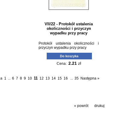
VII/22 - Protokół ustalenia
okoliczności i przyczyn
wypadku przy pracy
Protokół ustalenia okoliczności i
przyczyn wypadku przy pracy
Do koszyka
2.21
zł
Cena:
11
ia
1
...
6
7
8
9
10
12
13
14
15
16
...
35
Następna »
« powrót
drukuj