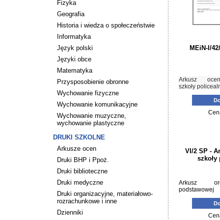
Fizyka
Geografia
Historia i wiedza o społeczeństwie
Informatyka
Język polski
MEiN-I/42
Języki obce
Matematyka
Arkusz ocen
Przysposobienie obronne
szkoły policeal
Wychowanie fizyczne
Do
Wychowanie komunikacyjne
Cen
Wychowanie muzyczne,
wychowanie plastyczne
DRUKI SZKOLNE
Arkusze ocen
VI/2 SP - A
szkoły
Druki BHP i Ppoż.
Druki biblioteczne
Druki medyczne
Arkusz org
podstawowej
Druki organizacyjne, materiałowo-
rozrachunkowe i inne
Do
Dzienniki
Cen