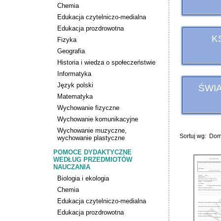
Chemia
Edukacja czytelniczo-medialna
Edukacja prozdrowotna
KS
Fizyka
Geografia
Historia i wiedza o społeczeństwie
Informatyka
Język polski
ŚWI
Matematyka
Wychowanie fizyczne
Wychowanie komunikacyjne
Wychowanie muzyczne,
Sortuj wg:
Dom
wychowanie plastyczne
POMOCE DYDAKTYCZNE
WEDŁUG PRZEDMIOTÓW
NAUCZANIA
Biologia i ekologia
Chemia
Edukacja czytelniczo-medialna
Edukacja prozdrowotna