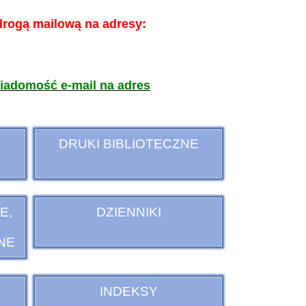
drogą mailową na adresy:
wiado
mość e-mail na adres
DRUKI BIBLIOTECZNE
E,
DZIENNIKI
NE
INDEKSY