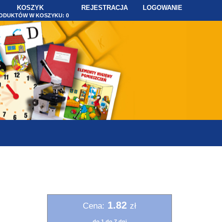
KOSZYK
REJESTRACJA
LOGOWANIE
ODUKTÓW W KOSZYKU:
0
1.82
Cena:
zł
do 1 do 7 dni