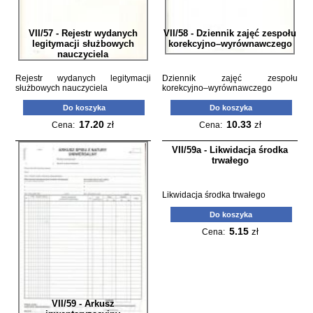
VII/57 - Rejestr wydanych
VII/58 - Dziennik zajęć zespołu
legitymacji służbowych
korekcyjno–wyrównawczego
nauczyciela
Rejestr wydanych legitymacji
Dziennik zajęć zespołu
służbowych nauczyciela
korekcyjno–wyrównawczego
Do koszyka
Do koszyka
17.20
10.33
zł
zł
Cena:
Cena:
VII/59a - Likwidacja środka
trwałego
Likwidacja środka trwałego
Do koszyka
5.15
zł
Cena:
VII/59 - Arkusz