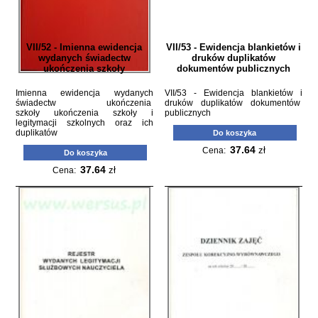
VII/52 - Imienna ewidencja
VII/53 - Ewidencja blankietów i
wydanych świadectw
druków duplikatów
ukończenia szkoły
dokumentów publicznych
Imienna ewidencja wydanych
VII/53 - Ewidencja blankietów i
świadectw ukończenia
druków duplikatów dokumentów
szkoły ukończenia szkoły i
publicznych
legitymacji szkolnych oraz ich
duplikatów
Do koszyka
37.64
zł
Cena:
Do koszyka
37.64
zł
Cena: