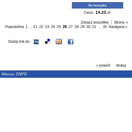
Do koszyka
14.23
zł
Cena:
Zobacz wszystkie
Strony:
«
26
Poprzednia
1
...
21
22
23
24
25
27
28
29
30
31
...
35
Następna »
Dodaj link do:
« powrót
drukuj
Wersus ZWPD