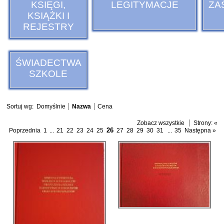
KSIĘGI,
LEGITYMACJE
ZA
KSIĄŻKI I
REJESTRY
ŚWIADECTWA
SZKOLE
Sortuj wg:
Domyślnie
Nazwa
Cena
Zobacz wszystkie
Strony:
«
26
Poprzednia
1
...
21
22
23
24
25
27
28
29
30
31
...
35
Następna »